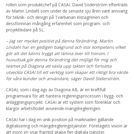
rollen som produktchef på CASAI. David Söderström efterträds
av Martin Lindahl som under de senaste sju åren varit ansvarig
för teknik- och design på Tvärbanan Kistagrenen och
dessförinnan mångårig erfarenhet som program- och
projektledare på SL.
– Jag ser mycket positivt på denna förändring.
Martin
Lindahl har en gedigen bakgrund och stor kompetens vilket
gör att det känns tryggt att lämna över till honom. I
huvudsak gör denna förändring
det möjligt för mig och
teamet på Diagona
att växla upp takten
och fortsätta
utveckla CASAI till ett verktyg som skapar ett riktigt bra värde
för våra kunder och användare
, säger David Söderström.
CASAI, som i dag ägs av Diagona AB, är en kraftfull
programvara för att hantera regleringsprocessen i bygg- och
anläggningsprojekt. CASAI är ett system som förenklar och
klargör arbetsflödet avseende mängdregleringen.
CASAI har i dag en unik position på marknaden gällande
digitalisering och mängdregleringstjänster. Företagets vision är
att inom en snar framtid skapa fler digitala tjänster.