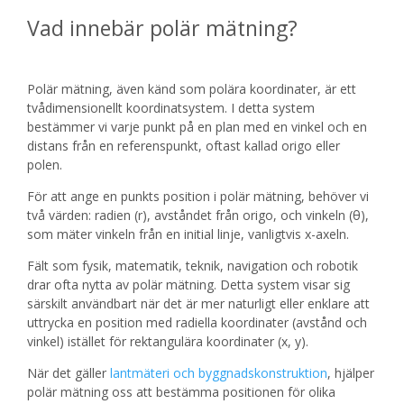
Vad innebär polär mätning?
Polär mätning, även känd som polära koordinater, är ett
tvådimensionellt koordinatsystem. I detta system
bestämmer vi varje punkt på en plan med en vinkel och en
distans från en referenspunkt, oftast kallad origo eller
polen.
För att ange en punkts position i polär mätning, behöver vi
två värden: radien (r), avståndet från origo, och vinkeln (θ),
som mäter vinkeln från en initial linje, vanligtvis x-axeln.
Fält som fysik, matematik, teknik, navigation och robotik
drar ofta nytta av polär mätning. Detta system visar sig
särskilt användbart när det är mer naturligt eller enklare att
uttrycka en position med radiella koordinater (avstånd och
vinkel) istället för rektangulära koordinater (x, y).
När det gäller
lantmäteri och byggnadskonstruktion
, hjälper
polär mätning oss att bestämma positionen för olika