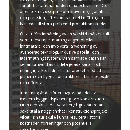
för att bestämma höjder, djup och vinklar. Det
är en teknisk disciplin som kräver noggrannhet
och precision, eftersom små fel i mätningarna
kan leda till stora problem i produktionsskedet.
Ofta utförs inmätning av en särskild
mätkonsult
som till exempel mätningsingenjör eller
lantmätare, och involverar användning av
avancerad teknologi, inklusive satellit- och
lasermätningssystem. Den samlade datan kan
sedan omvandlas till detaljerade kartor och
ritningar, vilket bidrar till att arbetet med att
planera och bygga konstruktioner blir mer exakt
och effektivt.
Inmätning är därför en avgörande del av
modern byggnadsplanering och konstruktion.
Utan den skulle det vara betydligt svårare att
säkerställa noggrannhet i konstruktionsprojekt,
vilket i sin tur skulle kunna resultera i större
kostnader, förseningar och potentiella
säkerhetsrisker