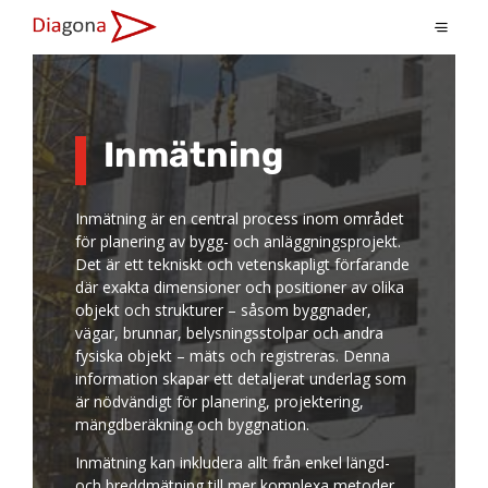
Inmätning
Inmätning är en central process inom området
för planering av bygg- och anläggningsprojekt.
Det är ett tekniskt och vetenskapligt förfarande
där exakta dimensioner och positioner av olika
objekt och strukturer – såsom byggnader,
vägar, brunnar, belysningsstolpar och andra
fysiska objekt – mäts och registreras. Denna
information skapar ett detaljerat underlag som
är nödvändigt för planering, projektering,
mängdberäkning och byggnation.
Inmätning kan inkludera allt från enkel längd-
och breddmätning till mer komplexa metoder