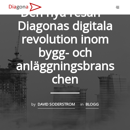
Den nya resan –
Diagonas digitala
revolution inom
bygg- och
anläggningsbrans
chen
by
DAVID SODERSTROM
in
BLOGG